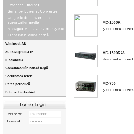
Extender Ethernet
Serial pe Ethernet Converter
Un șasiu de conversie a
MC-1500R
suporturilor media
Managed Media Converter Șasiu
Șasiu pentru converto
Transmisie video optică
Wireless LAN
Supravegherea IP
MC-1500R48
Șasiu pentru convert
IP telefonie
Comunicații în bandă largă
Securitatea retelei
MC-700
Rețea periferică
Șasiu pentru conversi
Ethernet industrial
User Name:
Password: