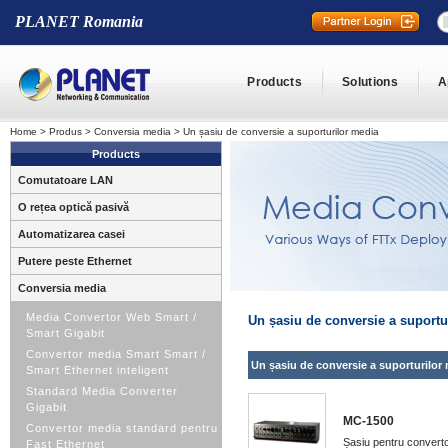
PLANET Romania
Products
Solutions
A
Home
>
Produs
>
Conversia media
>
Un șasiu de conversie a suporturilor media
Products
Comutatoare LAN
O rețea optică pasivă
Automatizarea casei
Putere peste Ethernet
Conversia media
Media Convertor Web Smart /
Un șasiu de conversie a suportu
Smart Gigabit
Convertor media Smart Smart /
Un șasiu de conversie a suporturilor
Smart Ethernet inteligent
Standard Media Converter
Gigabit
MC-1500
Convertor media standard pentru
Șasiu pentru converto
Fast Ethernet