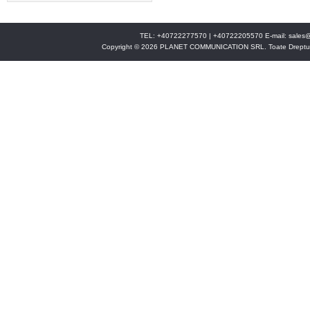
TEL: +40722277570 | +40722205570 E-mail:
sales@
Copyright © 2026 PLANET COMMUNICATION SRL. Toate Drepturi